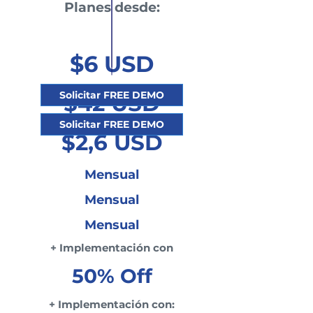
Planes desde:
$6 USD
Solicitar FREE DEMO
$42 USD
Solicitar FREE DEMO
$2,6 USD
Mensual
Mensual
Mensual
+ Implementación con
50% Off
+ Implementación con: